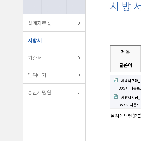
설계자료실
시방서
제목
기준서
글쓴이
일위대가
시방서구매_P
305회 다운로
승인지명원
시방서시공_P
357회 다운로
폴리에틸렌(PE