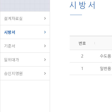
설계자료실
시방서
번호
기준서
2
수도용 
일위대가
1
일반용 
승인지명원