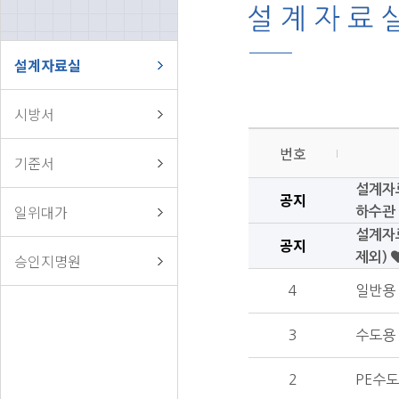
설계자료실
시방서
번호
기준서
설계자료
공지
일위대가
하수관
설계자료
공지
승인지명원
제외)
4
일반용 
3
수도용 
2
PE수